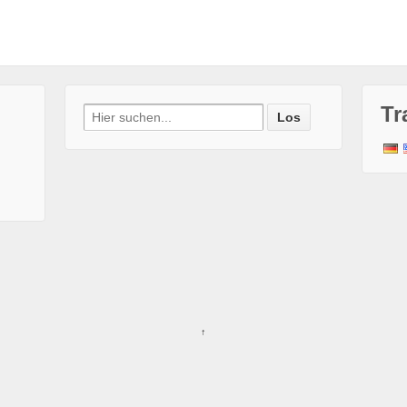
Tr
Search
for:
↑