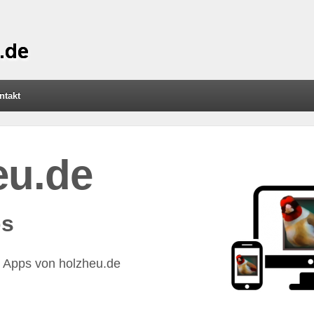
ntakt
eu.de
s
ie Apps von holzheu.de