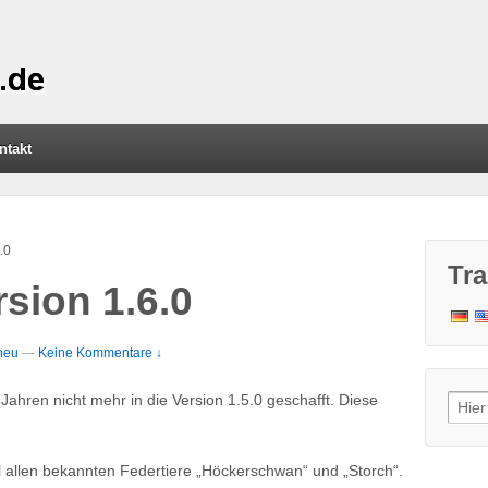
ntakt
.0
Tra
sion 1.6.0
heu
—
Keine Kommentare ↓
ahren nicht mehr in die Version 1.5.0 geschafft. Diese
Sear
for:
 allen bekannten Federtiere „Höckerschwan“ und „Storch“.