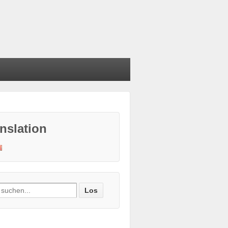
nslation
ch