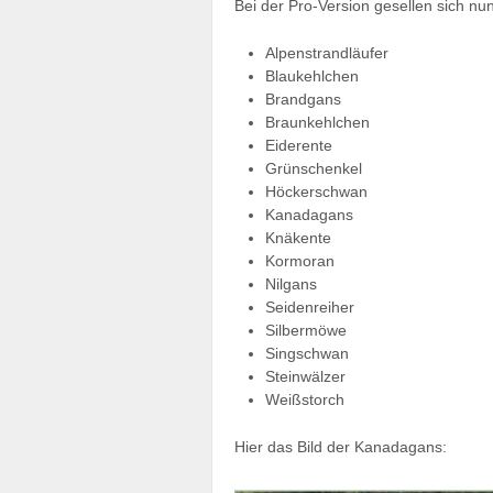
Bei der Pro-Version gesellen sich nu
Alpenstrandläufer
Blaukehlchen
Brandgans
Braunkehlchen
Eiderente
Grünschenkel
Höckerschwan
Kanadagans
Knäkente
Kormoran
Nilgans
Seidenreiher
Silbermöwe
Singschwan
Steinwälzer
Weißstorch
Hier das Bild der Kanadagans: