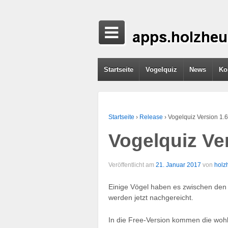
Startseite
Vogelquiz
News
Ko
Startseite
›
Release
›
Vogelquiz Version 1.6
Vogelquiz Ver
Veröffentlicht am
21. Januar 2017
von
holz
Einige Vögel haben es zwischen den J
werden jetzt nachgereicht.
In die Free-Version kommen die wohl